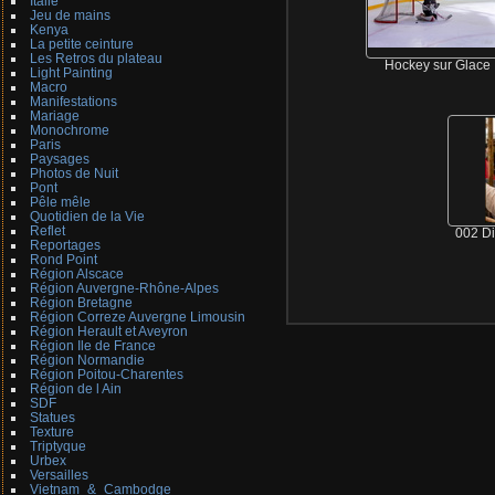
Italie
Jeu de mains
Kenya
La petite ceinture
Les Retros du plateau
Hockey sur Glace
Light Painting
Macro
Manifestations
Mariage
Monochrome
Paris
Paysages
Photos de Nuit
Pont
Pêle mêle
Quotidien de la Vie
Reflet
002 D
Reportages
Rond Point
Région Alscace
Région Auvergne-Rhône-Alpes
Région Bretagne
Région Correze Auvergne Limousin
Région Herault et Aveyron
Région Ile de France
Région Normandie
Région Poitou-Charentes
Région de l Ain
SDF
Statues
Texture
Triptyque
Urbex
Versailles
Vietnam_&_Cambodge