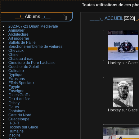
Toutes utilisations de ces pho
Albums
ACCUEIL
[5529]
2023-07-23 Dinan Medievale
Animalier
Architecture
Art moderne
Ballots de Paille
Bouchons-Emblème de voitures
Chevaux
Chine
Château d eau
Cimetiere du Pere Lachaise
Hockey sur Glace
Coucher de Soleil
Culinaire
Dyptique
Eclosions
Effets Speciaux
Egypte
Enseigne
Faites Graffs
Feu d-artifice
Fishey
Fleurs
Hockey sur Glace
Fontaines
Gare du Nord
Guadeloupe
H-D-R
Hockey sur Glace
Humains
Insolite