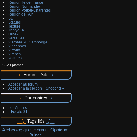
Région Ile de France
Région Normandie
Région Poitou-Charentes
Région de l Ain
SDF
Statues
Texture
Triptyque
Urbex
Versailles
Vietnam_&_Cambodge
Vincennes
Vitraux
Vitrines
Voitures
5529 photos
Forum - Site
Accéder au forum
Accéder à la section « Shooting »
Partenaires
Les Aratars
.: Focale 31 :.
Tags liés
Archéologique
Hérault
Oppidum
Ruines