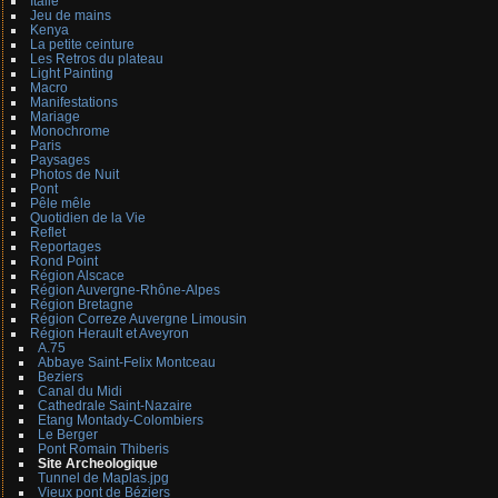
Italie
Jeu de mains
Kenya
La petite ceinture
Les Retros du plateau
Light Painting
Macro
Manifestations
Mariage
Monochrome
Paris
Paysages
Photos de Nuit
Pont
Pêle mêle
Quotidien de la Vie
Reflet
Reportages
Rond Point
Région Alscace
Région Auvergne-Rhône-Alpes
Région Bretagne
Région Correze Auvergne Limousin
Région Herault et Aveyron
A.75
Abbaye Saint-Felix Montceau
Beziers
Canal du Midi
Cathedrale Saint-Nazaire
Etang Montady-Colombiers
Le Berger
Pont Romain Thiberis
Site Archeologique
Tunnel de Maplas.jpg
Vieux pont de Béziers