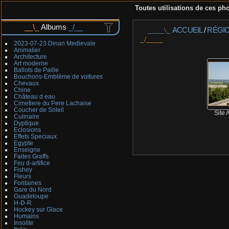
Toutes utilisations de ces pho
Albums
ACCUEIL
/
RÉGIO
2023-07-23 Dinan Medievale
Animalier
Architecture
Art moderne
Ballots de Paille
Bouchons-Emblème de voitures
Chevaux
Chine
Château d eau
Cimetiere du Pere Lachaise
Coucher de Soleil
Site 
Culinaire
Dyptique
Eclosions
Effets Speciaux
Egypte
Enseigne
Faites Graffs
Feu d-artifice
Fishey
Fleurs
Fontaines
Gare du Nord
Guadeloupe
H-D-R
Hockey sur Glace
Humains
Insolite