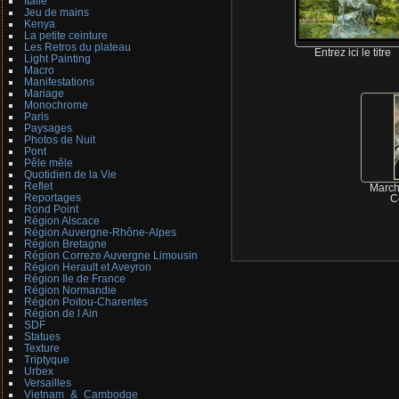
Italie
Jeu de mains
Kenya
La petite ceinture
Les Retros du plateau
Entrez ici le titre
Light Painting
Macro
Manifestations
Mariage
Monochrome
Paris
Paysages
Photos de Nuit
Pont
Pêle mêle
Quotidien de la Vie
Reflet
March
Reportages
C
Rond Point
Région Alscace
Région Auvergne-Rhône-Alpes
Région Bretagne
Région Correze Auvergne Limousin
Région Herault et Aveyron
Région Ile de France
Région Normandie
Région Poitou-Charentes
Région de l Ain
SDF
Statues
Texture
Triptyque
Urbex
Versailles
Vietnam_&_Cambodge