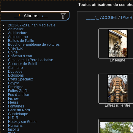
Toutes utilisations de ces pho
Albums
ACCUEIL
/
TAG
B
2023-07-23 Dinan Medievale
Animalier
Architecture
Art moderne
Ballots de Paille
Bouchons-Emblème de voitures
Chevaux
Chine
Château d eau
Cimetiere du Pere Lachaise
Enseigne
Coucher de Soleil
Culinaire
Dyptique
Eclosions
Effets Speciaux
Egypte
Enseigne
Faites Graffs
Feu d-artifice
Fishey
Fleurs
Entrez ici le titre
Fontaines
Gare du Nord
Guadeloupe
H-D-R
Hockey sur Glace
Humains
Insolite