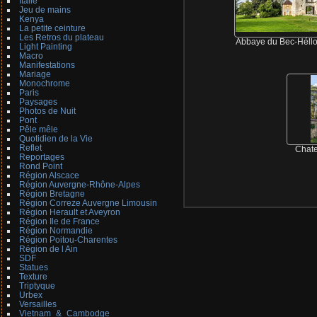
Italie
Jeu de mains
Kenya
La petite ceinture
Les Retros du plateau
Abbaye du Bec-Héllo
Light Painting
Macro
Manifestations
Mariage
Monochrome
Paris
Paysages
Photos de Nuit
Pont
Pêle mêle
Quotidien de la Vie
Reflet
Chate
Reportages
Rond Point
Région Alscace
Région Auvergne-Rhône-Alpes
Région Bretagne
Région Correze Auvergne Limousin
Région Herault et Aveyron
Région Ile de France
Région Normandie
Région Poitou-Charentes
Région de l Ain
SDF
Statues
Texture
Triptyque
Urbex
Versailles
Vietnam_&_Cambodge