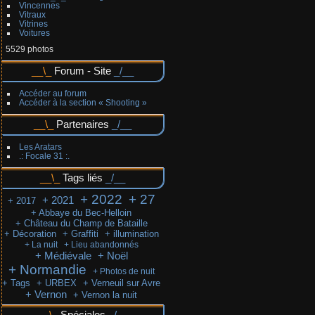
Vincennes
Vitraux
Vitrines
Voitures
5529 photos
Forum - Site
Accéder au forum
Accéder à la section « Shooting »
Partenaires
Les Aratars
.: Focale 31 :.
Tags liés
+ 2022
+ 27
+ 2021
+ 2017
+ Abbaye du Bec-Helloin
+ Château du Champ de Bataille
+ Décoration
+ Graffiti
+ illumination
+ La nuit
+ Lieu abandonnés
+ Médiévale
+ Noël
+ Normandie
+ Photos de nuit
+ Tags
+ URBEX
+ Verneuil sur Avre
+ Vernon
+ Vernon la nuit
Spéciales