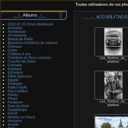
Toutes utilisations de ces pho
Albums
ACCUEIL
/
TAG
E
2023-07-23 Dinan Medievale
Animalier
Architecture
Art moderne
Ballots de Paille
Bouchons-Emblème de voitures
Chevaux
Chine
Château d eau
Cimetiere du Pere Lachaise
Les_Rertros_du_
Coucher de Soleil
plateau
Culinaire
Dyptique
Eclosions
Effets Speciaux
Egypte
Enseigne
Faites Graffs
Feu d-artifice
Fishey
Fleurs
Les_Rertros_du_
Fontaines
plateau
Gare du Nord
Guadeloupe
H-D-R
Hockey sur Glace
Humains
Insolite