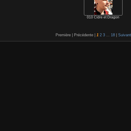
010 Cidre et Dragon
Première | Précédente |
1
2
3
...
18
|
Suivan