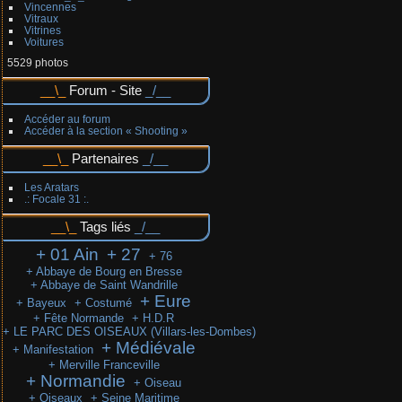
Vincennes
Vitraux
Vitrines
Voitures
5529 photos
Forum - Site
Accéder au forum
Accéder à la section « Shooting »
Partenaires
Les Aratars
.: Focale 31 :.
Tags liés
+ 01 Ain
+ 27
+ 76
+ Abbaye de Bourg en Bresse
+ Abbaye de Saint Wandrille
+ Eure
+ Bayeux
+ Costumé
+ Fête Normande
+ H.D.R
+ LE PARC DES OISEAUX (Villars-les-Dombes)
+ Médiévale
+ Manifestation
+ Merville Franceville
+ Normandie
+ Oiseau
+ Oiseaux
+ Seine Maritime