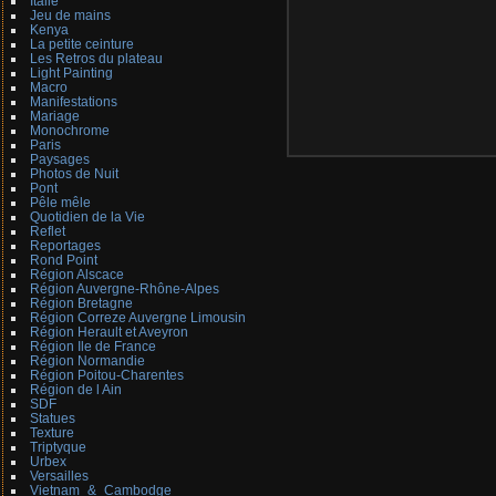
Italie
Jeu de mains
Kenya
La petite ceinture
Les Retros du plateau
Light Painting
Macro
Manifestations
Mariage
Monochrome
Paris
Paysages
Photos de Nuit
Pont
Pêle mêle
Quotidien de la Vie
Reflet
Reportages
Rond Point
Région Alscace
Région Auvergne-Rhône-Alpes
Région Bretagne
Région Correze Auvergne Limousin
Région Herault et Aveyron
Région Ile de France
Région Normandie
Région Poitou-Charentes
Région de l Ain
SDF
Statues
Texture
Triptyque
Urbex
Versailles
Vietnam_&_Cambodge