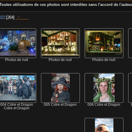
Toutes utilisations de ces photos sont interdites sans l'accord de l'auteu
022
[264]
Photos de nuit
Photos de nuit
Photos de nuit
004 Cidre et Dragon
005 Cidre et Dragon
006 Cidre et Dragon
Cidre et Dragon