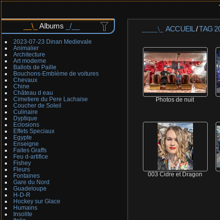
Albums
ACCUEIL
/
TAG
2
2023-07-23 Dinan Medievale
Animalier
Architecture
Art moderne
Ballots de Paille
Bouchons-Emblème de voitures
Chevaux
Chine
Château d eau
Cimetiere du Pere Lachaise
Photos de nuit
Coucher de Soleil
Culinaire
Dyptique
Eclosions
Effets Speciaux
Egypte
Enseigne
Faites Graffs
Feu d-artifice
Fishey
Fleurs
003 Cidre et Dragon
Fontaines
Gare du Nord
Guadeloupe
H-D-R
Hockey sur Glace
Humains
Insolite