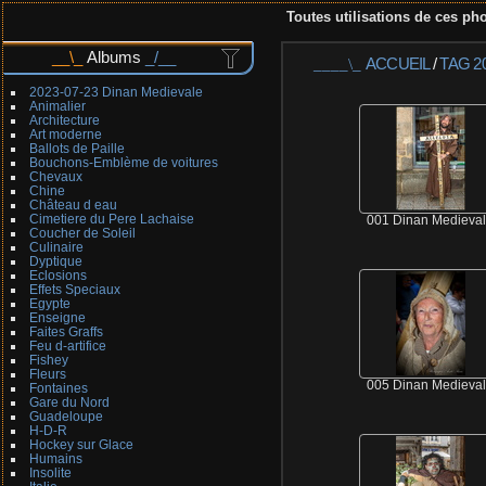
Toutes utilisations de ces pho
Albums
ACCUEIL
/
TAG
2
2023-07-23 Dinan Medievale
Animalier
Architecture
Art moderne
Ballots de Paille
Bouchons-Emblème de voitures
Chevaux
Chine
Château d eau
Cimetiere du Pere Lachaise
001 Dinan Medieva
Coucher de Soleil
Culinaire
Dyptique
Eclosions
Effets Speciaux
Egypte
Enseigne
Faites Graffs
Feu d-artifice
Fishey
Fleurs
005 Dinan Medieva
Fontaines
Gare du Nord
Guadeloupe
H-D-R
Hockey sur Glace
Humains
Insolite