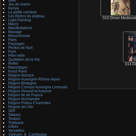
Italie
Jeu de mains
Kenya
La petite ceinture
Les Retros du plateau
010 Dinan Medieva
Light Painting
Macro
Manifestations
Mariage
Monochrome
Paris
Paysages
Photos de Nuit
Pont
Pêle mêle
Quotidien de la Vie
Reflet
014 D
Reportages
Rond Point
Région Alscace
Région Auvergne-Rhône-Alpes
Région Bretagne
Région Correze Auvergne Limousin
Région Herault et Aveyron
Région Ile de France
Région Normandie
Région Poitou-Charentes
Région de l Ain
SDF
Statues
Texture
Triptyque
Urbex
Versailles
Vietnam_&_Cambodge