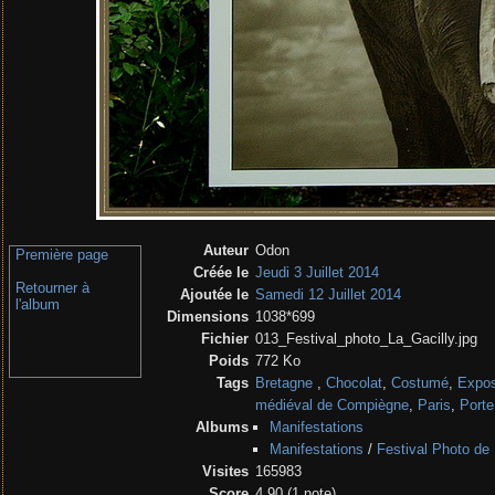
Auteur
Odon
Première page
Créée le
Jeudi 3 Juillet 2014
Retourner à
Ajoutée le
Samedi 12 Juillet 2014
l'album
Dimensions
1038*699
Fichier
013_Festival_photo_La_Gacilly.jpg
Poids
772 Ko
Tags
Bretagne
,
Chocolat
,
Costumé
,
Expos
médiéval de Compiègne
,
Paris
,
Porte
Albums
Manifestations
Manifestations
/
Festival Photo de 
Visites
165983
Score
4.90
(1 note)