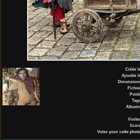
Créée l
Ajoutée l
Dimension
Fichie
Poid
Tag
Album
Visite
Scor
Votez pour cette phot