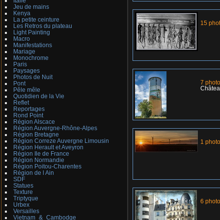
Italie
Jeu de mains
Kenya
La petite ceinture
15 pho
Les Retros du plateau
Light Painting
Macro
Manifestations
Mariage
Monochrome
Paris
Paysages
Photos de Nuit
7 phot
Pont
Château
Pêle mêle
Quotidien de la Vie
Reflet
Reportages
Rond Point
Région Alscace
Région Auvergne-Rhône-Alpes
Région Bretagne
Région Correze Auvergne Limousin
1 phot
Région Herault et Aveyron
Région Ile de France
Région Normandie
Région Poitou-Charentes
Région de l Ain
SDF
Statues
Texture
Triptyque
6 phot
Urbex
Versailles
Vietnam_&_Cambodge