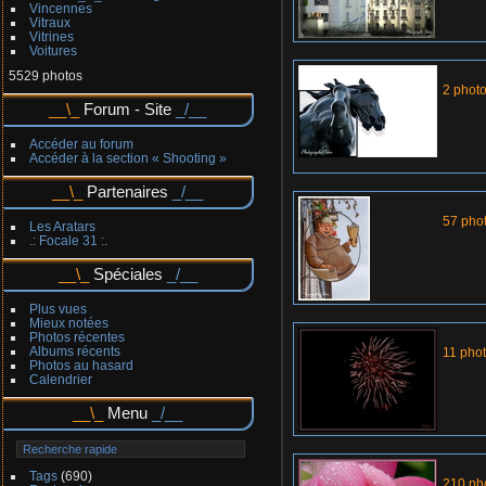
Vincennes
Vitraux
Vitrines
Voitures
5529 photos
2 phot
Forum - Site
Accéder au forum
Accéder à la section « Shooting »
Partenaires
57 pho
Les Aratars
.: Focale 31 :.
Spéciales
Plus vues
Mieux notées
Photos récentes
Albums récents
11 pho
Photos au hasard
Calendrier
Menu
Tags
(690)
210 ph