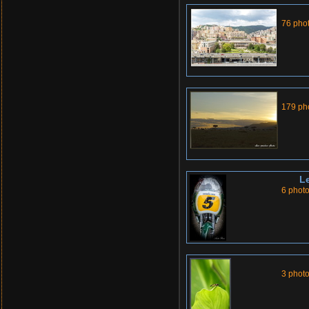
76 pho
179 ph
L
6 phot
3 phot