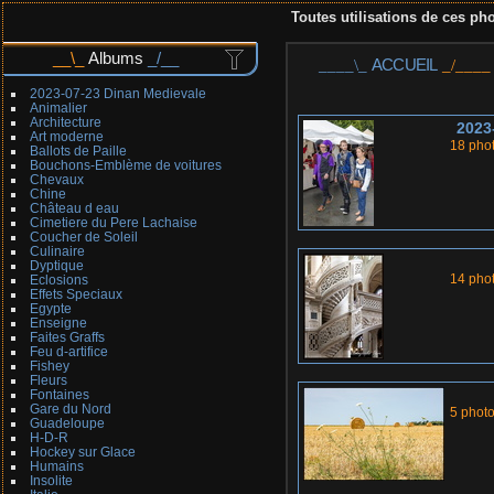
Toutes utilisations de ces pho
Albums
ACCUEIL
2023-07-23 Dinan Medievale
Animalier
Architecture
2023
Art moderne
18 pho
Ballots de Paille
Bouchons-Emblème de voitures
Chevaux
Chine
Château d eau
Cimetiere du Pere Lachaise
Coucher de Soleil
Culinaire
Dyptique
14 pho
Eclosions
Effets Speciaux
Egypte
Enseigne
Faites Graffs
Feu d-artifice
Fishey
Fleurs
Fontaines
Gare du Nord
5 phot
Guadeloupe
H-D-R
Hockey sur Glace
Humains
Insolite