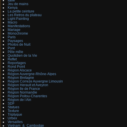
Italie
Jeu de mains
Kenya
La petite ceinture
Les Retros du plateau
Light Painting
Macro
Manifestations
Mariage
Monochrome
Paris
Paysages
Photos de Nuit
Pont
Pêle mêle
Quotidien de la Vie
Reflet
Reportages
Rond Point
Région Alscace
Région Auvergne-Rhône-Alpes
Région Bretagne
Région Correze Auvergne Limousin
Région Herault et Aveyron
Région Ile de France
Région Normandie
Région Poitou-Charentes
Région de l Ain
SDF
Statues
Texture
Triptyque
Urbex
Versailles
Vietnam_&_Cambodge