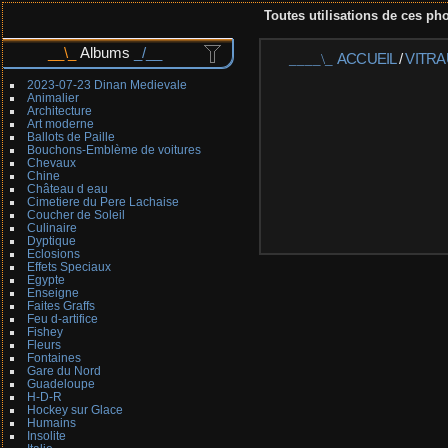
Toutes utilisations de ces pho
Albums
ACCUEIL
/
VITRA
2023-07-23 Dinan Medievale
Animalier
Architecture
Art moderne
Ballots de Paille
Bouchons-Emblème de voitures
Chevaux
Chine
Château d eau
Cimetiere du Pere Lachaise
Coucher de Soleil
Culinaire
Dyptique
Eclosions
Effets Speciaux
Egypte
Enseigne
Faites Graffs
Feu d-artifice
Fishey
Fleurs
Fontaines
Gare du Nord
Guadeloupe
H-D-R
Hockey sur Glace
Humains
Insolite