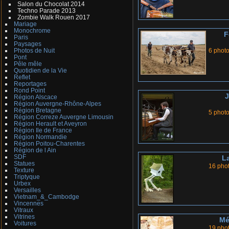
Salon du Chocolat 2014
Techno Parade 2013
Zombie Walk Rouen 2017
Mariage
Monochrome
F
Paris
Paysages
Photos de Nuit
6 phot
Pont
Pêle mêle
Quotidien de la Vie
Reflet
Reportages
Rond Point
Région Alscace
Région Auvergne-Rhône-Alpes
Région Bretagne
5 phot
Région Correze Auvergne Limousin
Région Herault et Aveyron
Région Ile de France
Région Normandie
Région Poitou-Charentes
Région de l Ain
SDF
L
Statues
16 pho
Texture
Triptyque
Urbex
Versailles
Vietnam_&_Cambodge
Vincennes
Vitraux
Vitrines
Mé
Voitures
19 pho