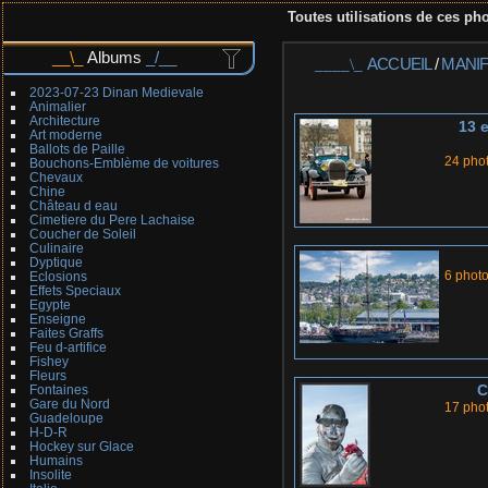
Toutes utilisations de ces pho
Albums
ACCUEIL
/
MANI
2023-07-23 Dinan Medievale
Animalier
Architecture
13 
Art moderne
Ballots de Paille
24 pho
Bouchons-Emblème de voitures
Chevaux
Chine
Château d eau
Cimetiere du Pere Lachaise
Coucher de Soleil
Culinaire
Dyptique
6 phot
Eclosions
Effets Speciaux
Egypte
Enseigne
Faites Graffs
Feu d-artifice
Fishey
Fleurs
C
Fontaines
Gare du Nord
17 pho
Guadeloupe
H-D-R
Hockey sur Glace
Humains
Insolite