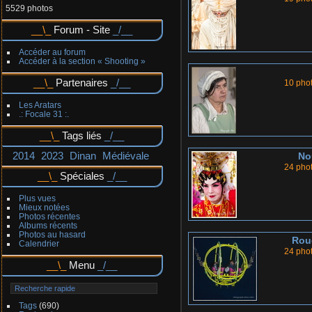
5529 photos
Forum - Site
Accéder au forum
Accéder à la section « Shooting »
Partenaires
10 pho
Les Aratars
.: Focale 31 :.
Tags liés
2014
2023
Dinan
Médiévale
No
24 pho
Spéciales
Plus vues
Mieux notées
Photos récentes
Albums récents
Photos au hasard
Rou
Calendrier
24 pho
Menu
Tags
(690)