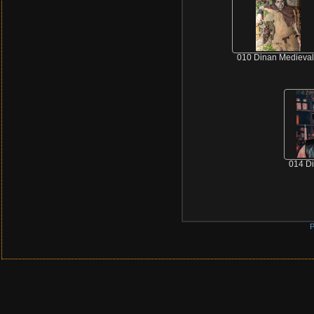
010 Dinan Medieva
014 D
P