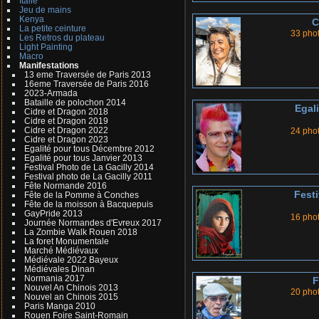
Italie
Jeu de mains
Kenya
C
La petite ceinture
33 pho
Les Retros du plateau
Light Painting
Macro
Manifestations
13 eme Traversée de Paris 2013
16eme Traversée de Paris 2016
2023-Armada
Bataille de polochon 2014
Egal
Cidre et Dragon 2018
Cidre et Dragon 2019
Cidre et Dragon 2022
24 pho
Cidre et Dragon 2023
Egalité pour tous Décembre 2012
Egalité pour tous Janvier 2013
Festival Photo de La Gacilly 2014
Festival photo de La Gacilly 2011
Fête Normande 2016
Festi
Fête de la Pomme à Conches
Fête de la moisson à Bacquepuis
GayPride 2013
16 pho
Journée Normandes d'Evreux 2017
La Zombie Walk Rouen 2018
La foret Monumentale
Marché Médiévaux
Médiévale 2022 Bayeux
Médiévales Dinan
Normania 2017
F
Nouvel An Chinois 2013
20 pho
Nouvel an Chinois 2015
Paris Manga 2010
Rouen Foire Saint-Romain