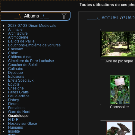
Toutes utilisations de ces pho
Albums
ACCUEIL
/
GUAD
2023-07-23 Dinan Medievale
Animalier
Architecture
Art moderne
Ballots de Paille
Bouchons-Emblème de voitures
Chevaux
Chine
Château d eau
Cimetiere du Pere Lachaise
Aire de pic nique
Coucher de Soleil
Culinaire
Dyptique
Eclosions
Effets Speciaux
Egypte
Enseigne
Faites Graffs
Feu d-artifice
Fishey
Fleurs
Corossolier
Fontaines
Gare du Nord
Guadeloupe
H-D-R
Hockey sur Glace
Humains
Insolite