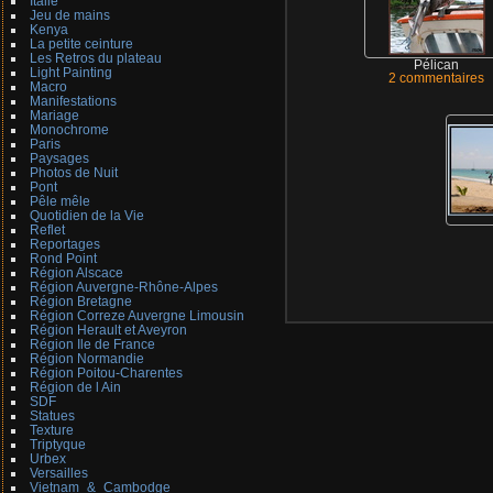
Italie
Jeu de mains
Kenya
La petite ceinture
Les Retros du plateau
Pélican
Light Painting
2 commentaires
Macro
Manifestations
Mariage
Monochrome
Paris
Paysages
Photos de Nuit
Pont
Pêle mêle
Quotidien de la Vie
Reflet
Reportages
Rond Point
Région Alscace
Région Auvergne-Rhône-Alpes
Région Bretagne
Région Correze Auvergne Limousin
Région Herault et Aveyron
Région Ile de France
Région Normandie
Région Poitou-Charentes
Région de l Ain
SDF
Statues
Texture
Triptyque
Urbex
Versailles
Vietnam_&_Cambodge