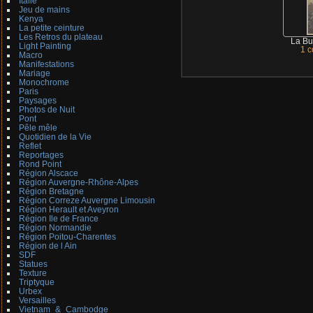
Italie
Jeu de mains
Kenya
La petite ceinture
Les Retros du plateau
La Bu
Light Painting
1 
Macro
Manifestations
Mariage
Monochrome
Paris
Paysages
Photos de Nuit
Pont
Pêle mêle
Quotidien de la Vie
Reflet
Reportages
Rond Point
Région Alscace
Région Auvergne-Rhône-Alpes
Région Bretagne
Région Correze Auvergne Limousin
Région Herault et Aveyron
Région Ile de France
Région Normandie
Région Poitou-Charentes
Région de l Ain
SDF
Statues
Texture
Triptyque
Urbex
Versailles
Vietnam_&_Cambodge