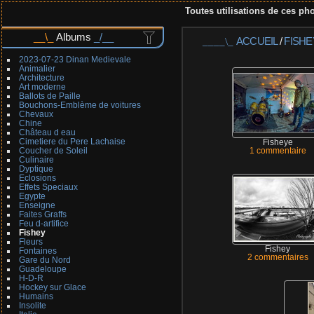
Toutes utilisations de ces pho
Albums
ACCUEIL
/
FISHE
2023-07-23 Dinan Medievale
Animalier
Architecture
Art moderne
Ballots de Paille
Bouchons-Emblème de voitures
Chevaux
Chine
Château d eau
Cimetiere du Pere Lachaise
Fisheye
Coucher de Soleil
1 commentaire
Culinaire
Dyptique
Eclosions
Effets Speciaux
Egypte
Enseigne
Faites Graffs
Feu d-artifice
Fishey
Fleurs
Fishey
Fontaines
2 commentaires
Gare du Nord
Guadeloupe
H-D-R
Hockey sur Glace
Humains
Insolite