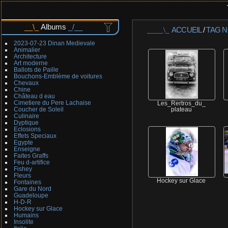
Albums
ACCUEIL
/
TAG
N
2023-07-23 Dinan Medievale
Animalier
Architecture
Art moderne
Ballots de Paille
Bouchons-Emblème de voitures
Chevaux
Chine
Château d eau
Cimetiere du Pere Lachaise
Les_Rertros_du_
Coucher de Soleil
plateau
Culinaire
Dyptique
Eclosions
Effets Speciaux
Egypte
Enseigne
Faites Graffs
Feu d-artifice
Fishey
Fleurs
Hockey sur Glace
Fontaines
Gare du Nord
Guadeloupe
H-D-R
Hockey sur Glace
Humains
Insolite