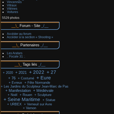
Vincennes
Vitraux
Vitrines
Voitures
5529 photos
Forum - Site
Accéder au forum
Accéder à la section « Shooting »
Partenaires
Les Aratars
.: Focale 31 :.
Tags liés
+ 2022
+ 27
+ 2021
+ 2020
+ Eure
+ 76
+ Costumé
+ Evreux
+ Fête Normande
+ Les Jardins du Sculpteur Jean-Marc de Pas
+ Manifestation
+ Médiévale
+ Noël
+ Rouen
+ Sculpture
+ Seine Maritime
+ Statue
+ URBEX
+ Verneuil sur Avre
+ Vernon