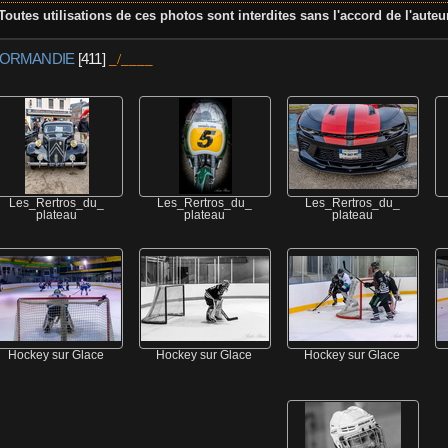
Toutes utilisations de ces photos sont interdites sans l'accord de l'auteu
ORMANDIE
[411]
Les_Rertros_du_
Les_Rertros_du_
Les_Rertros_du_
plateau
plateau
plateau
Hockey sur Glace
Hockey sur Glace
Hockey sur Glace