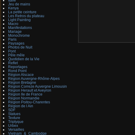
Italie
Jeu de mains
Kenya
La petite ceinture
Les Retros du plateau
Light Painting
Macro
Manifestations
Mariage
Monochrome
Paris
Paysages
Photos de Nuit
Pont
Pêle mêle
Quotidien de la Vie
Reflet
Reportages
Rond Point
Région Alscace
Région Auvergne-Rhône-Alpes
Région Bretagne
Région Correze Auvergne Limousin
Région Herault et Aveyron
Région Ile de France
Région Normandie
Région Poitou-Charentes
Région de l Ain
SDF
Statues
Texture
Triptyque
Urbex
Versailles
Vietnam_&_Cambodge