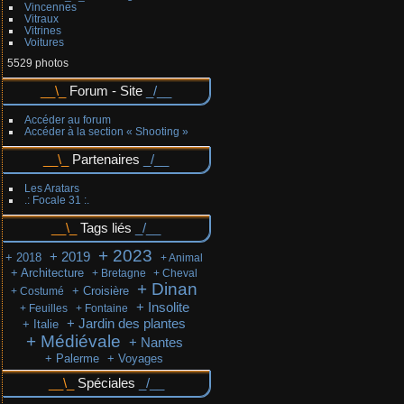
Vincennes
Vitraux
Vitrines
Voitures
5529 photos
Forum - Site
Accéder au forum
Accéder à la section « Shooting »
Partenaires
Les Aratars
.: Focale 31 :.
Tags liés
+ 2023
+ 2019
+ 2018
+ Animal
+ Architecture
+ Bretagne
+ Cheval
+ Dinan
+ Croisière
+ Costumé
+ Insolite
+ Feuilles
+ Fontaine
+ Jardin des plantes
+ Italie
+ Médiévale
+ Nantes
+ Palerme
+ Voyages
Spéciales