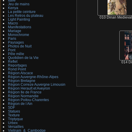
Italie
Jeu de mains
Kenya
La petite ceinture
Les Retros du plateau
010 Dinan Medieva
Light Painting
Macro
Manifestations
Mariage
Monochrome
Paris
Paysages
Photos de Nuit
Pont
Pêle mêle
Quotidien de la Vie
Reflet
014 D
Reportages
Rond Point
Région Alscace
Région Auvergne-Rhône-Alpes
Région Bretagne
Région Correze Auvergne Limousin
Région Herault et Aveyron
Région Ile de France
Région Normandie
Région Poitou-Charentes
Région de l Ain
SDF
Statues
Texture
Triptyque
Urbex
Versailles
Vietnam_&_Cambodge