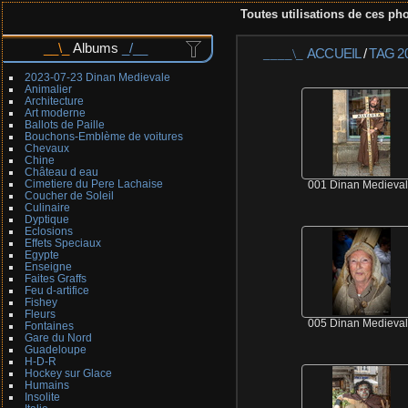
Toutes utilisations de ces pho
Albums
ACCUEIL
/
TAG
2
2023-07-23 Dinan Medievale
Animalier
Architecture
Art moderne
Ballots de Paille
Bouchons-Emblème de voitures
Chevaux
Chine
Château d eau
Cimetiere du Pere Lachaise
001 Dinan Medieva
Coucher de Soleil
Culinaire
Dyptique
Eclosions
Effets Speciaux
Egypte
Enseigne
Faites Graffs
Feu d-artifice
Fishey
Fleurs
005 Dinan Medieva
Fontaines
Gare du Nord
Guadeloupe
H-D-R
Hockey sur Glace
Humains
Insolite