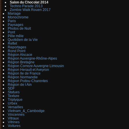
Salon du Chocolat 2014
Techno Parade 2013
Zombie Walk Rouen 2017
Mariage
Monochrome
Paris
Paysages
Photos de Nuit
Pont
Pêle mêle
Quotidien de la Vie
Reflet
Reportages
Rond Point
Région Alscace
Région Auvergne-Rhône-Alpes
Région Bretagne
Région Correze Auvergne Limousin
Région Herault et Aveyron
Région Ile de France
Région Normandie
Région Poitou-Charentes
Région de l Ain
SDF
Statues
Texture
Triptyque
Urbex
Versailles
Vietnam_&_Cambodge
Vincennes
Vitraux
Vitrines
Voitures