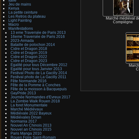
Italie
Jeu de mains
Kenya
La petite ceinture
Les Retros du plateau
Marché médiéval d
Light Painting
Compiègne
Macro
Manifestations
13 eme Traversée de Paris 2013
16eme Traversée de Paris 2016
2023-Armada
Bataille de polochon 2014
Cidre et Dragon 2018
Cidre et Dragon 2019
Cidre et Dragon 2022
Cidre et Dragon 2023
Egalité pour tous Décembre 2012
March
Egalité pour tous Janvier 2013
C
Festival Photo de La Gacilly 2014
Festival photo de La Gacilly 2011
Fête Normande 2016
Fête de la Pomme à Conches
Fête de la moisson à Bacquepuis
GayPride 2013
Journée Normandes d'Evreux 2017
La Zombie Walk Rouen 2018
La foret Monumentale
Marché Médiévaux
Médiévale 2022 Bayeux
Médiévales Dinan
Normania 2017
Nouvel An Chinois 2013
Nouvel an Chinois 2015
Paris Manga 2010
Rouen Foire Saint-Romain