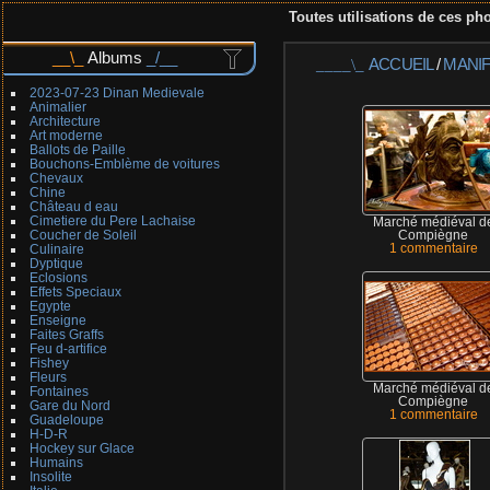
Toutes utilisations de ces pho
Albums
ACCUEIL
/
MANI
2023-07-23 Dinan Medievale
Animalier
Architecture
Art moderne
Ballots de Paille
Bouchons-Emblème de voitures
Chevaux
Chine
Château d eau
Cimetiere du Pere Lachaise
Marché médiéval d
Coucher de Soleil
Compiègne
Culinaire
1 commentaire
Dyptique
Eclosions
Effets Speciaux
Egypte
Enseigne
Faites Graffs
Feu d-artifice
Fishey
Fleurs
Marché médiéval d
Fontaines
Compiègne
Gare du Nord
1 commentaire
Guadeloupe
H-D-R
Hockey sur Glace
Humains
Insolite