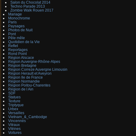
Salon du Chocolat 2014
Techno Parade 2013
Zombie Walk Rouen 2017
Mariage
Monochrome
Paris
Paysages
Photos de Nuit
Pont
Pêle mêle
Quotidien de la Vie
Reflet
Reportages
Rond Point
Région Alscace
Région Auvergne-Rhône-Alpes
Région Bretagne
Région Correze Auvergne Limousin
Région Herault et Aveyron
Région Ile de France
Région Normandie
Région Poitou-Charentes
Région de l Ain
SDF
Statues
Texture
Triptyque
Urbex
Versailles
Vietnam_&_Cambodge
Vincennes
Vitraux
Vitrines
Voitures