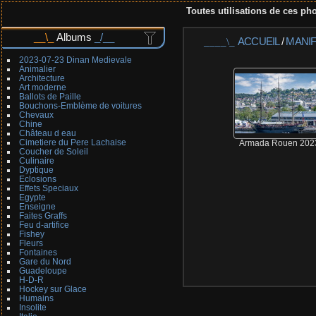
Toutes utilisations de ces pho
Albums
ACCUEIL
/
MANI
2023-07-23 Dinan Medievale
Animalier
Architecture
Art moderne
Ballots de Paille
Bouchons-Emblème de voitures
Chevaux
Chine
Château d eau
Cimetiere du Pere Lachaise
Armada Rouen 202
Coucher de Soleil
Culinaire
Dyptique
Eclosions
Effets Speciaux
Egypte
Enseigne
Faites Graffs
Feu d-artifice
Fishey
Fleurs
Fontaines
Gare du Nord
Guadeloupe
H-D-R
Hockey sur Glace
Humains
Insolite