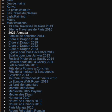
Italie
Jeu de mains
Kenya
La petite ceinture
Les Retros du plateau
Light Painting
Macro
Manifestations
13 eme Traversée de Paris 2013
16eme Traversée de Paris 2016
2023-Armada
Bataille de polochon 2014
Cidre et Dragon 2018
Cidre et Dragon 2019
Cidre et Dragon 2022
Cidre et Dragon 2023
Egalité pour tous Décembre 2012
Egalité pour tous Janvier 2013
Festival Photo de La Gacilly 2014
Festival photo de La Gacilly 2011
Fête Normande 2016
Fête de la Pomme à Conches
Fête de la moisson à Bacquepuis
GayPride 2013
Journée Normandes d'Evreux 2017
La Zombie Walk Rouen 2018
La foret Monumentale
Marché Médiévaux
Médiévale 2022 Bayeux
Médiévales Dinan
Normania 2017
Nouvel An Chinois 2013
Nouvel an Chinois 2015
Paris Manga 2010
Rouen Foire Saint-Romain